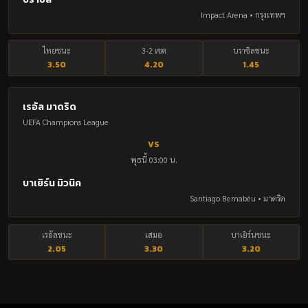
Impact Arena • กรุงเทพฯ
ไทยชนะ
3-2 เซต
บราซิลชนะ
3.50
4.20
1.45
เรอัล มาดริด
UEFA Champions League
VS
พุธนี้ 03:00 น.
บาเยิร์น มิวนิค
Santiago Bernabéu • มาดริด
เรอัลชนะ
เสมอ
บาเยิร์นชนะ
2.05
3.30
3.20