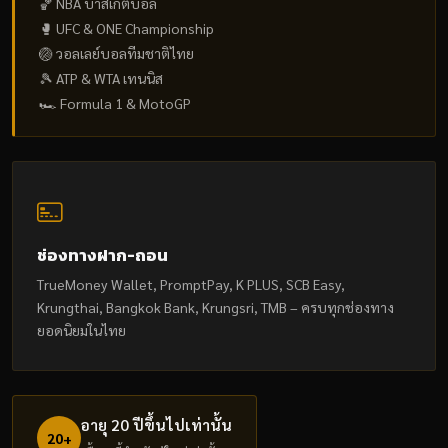
🏀 NBA บาสเกตบอล
🥊 UFC & ONE Championship
🏐 วอลเลย์บอลทีมชาติไทย
🎾 ATP & WTA เทนนิส
🏎️ Formula 1 & MotoGP
ช่องทางฝาก-ถอน
TrueMoney Wallet, PromptPay, K PLUS, SCB Easy,
Krungthai, Bangkok Bank, Krungsri, TMB – ครบทุกช่องทาง
ยอดนิยมในไทย
อายุ 20 ปีขึ้นไปเท่านั้น
20+