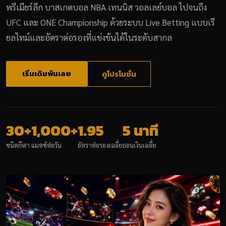
พรีเมียร์ลีก บาสเกตบอล NBA เทนนิส วอลเลย์บอล ไปจนถึง
UFC และ ONE Championship ด้วยระบบ Live Betting แบบเรี
ยลไทม์และอัตราต่อรองที่แข่งขันได้ในระดับสากล
เริ่มเดิมพันเลย
ดูโปรโมชั่น
30+
1,000+
1.95
5 นาที
ชนิดกีฬา
แมตช์ต่อวัน
อัตราต่อรองเฉลี่ย
ถอนเงินเฉลี่ย