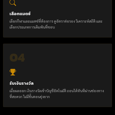
เลือกแมตช์
เลือกกีฬาและแมตช์ที่ต้องการ ดูอัตราต่อรอง วิเคราะห์สถิติ และ
เลือกประเภทการเดิมพันที่ชอบ
04
รับเงินรางวัล
เมื่อผลออก เงินรางวัลเข้าบัญชีอัตโนมัติ ถอนได้ทันทีผ่านช่องทาง
ที่สะดวก ไม่มีขั้นตอนยุ่งยาก