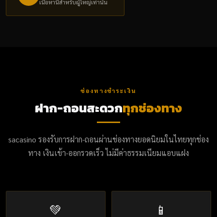
เนื้อหานี้สำหรับผู้ใหญ่เท่านั้น
ช่องทางชำระเงิน
ฝาก-ถอนสะดวก
ทุกช่องทาง
sacasino รองรับการฝาก-ถอนผ่านช่องทางยอดนิยมในไทยทุกช่อง
ทาง เงินเข้า-ออกรวดเร็ว ไม่มีค่าธรรมเนียมแอบแฝง
💚
📱