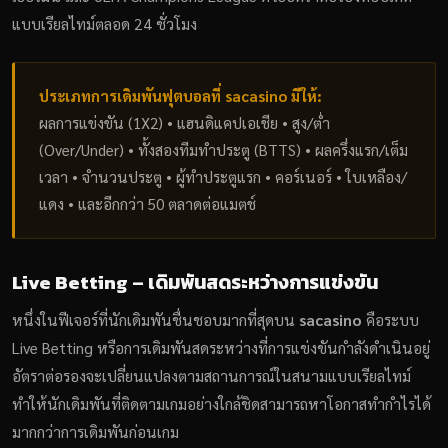
แบบเรียลไทม์ตลอด 24 ชั่วโมง
ประเภทการเดิมพันฟุตบอลที่ sacasino มีให้:
ผลการแข่งขัน (1X2) • แฮนดิแคปเอเชีย • สูง/ต่ำ
(Over/Under) • ทั้งสองทีมทำประตู (BTTS) • ผลครึ่งแรก/เต็ม
เวลา • จำนวนประตู • ผู้ทำประตูแรก • คอร์เนอร์ • ใบเหลือง/
แดง • และอีกกว่า 50 ตลาดต่อแมตช์
Live Betting – เดิมพันสดระหว่างการแข่งขัน
หนึ่งในฟีเจอร์ที่นักเดิมพันชื่นชอบมากที่สุดบน
sacasino
คือระบบ
Live Betting หรือการเดิมพันสดระหว่างที่การแข่งขันกำลังดำเนินอยู่
อัตราต่อรองจะเปลี่ยนแปลงตามสถานการณ์ในสนามแบบเรียลไทม์
ทำให้นักเดิมพันที่ติดตามเกมอย่างใกล้ชิดสามารถหาโอกาสทำกำไรได้
มากกว่าการเดิมพันก่อนเกม