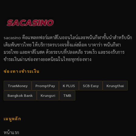
sacasino คือแพลตฟอร์มคาสิโนออนไลน์และพนันกีฬาชั้นนำสำหรับนัก
เดิมพันชาวไทย ให้บริการครบวงจรตั้งแต่สล็อต บาคาร่า พนันกีฬา
มวยไทย และคาสิโนสด ด้วยระบบที่ปลอดภัย รวดเร็ว และรองรับการ
ชำระเงินผ่านช่องทางยอดนิยมในไทยทุกช่องทาง
ช่องทางชำระเงิน
TrueMoney
PromptPay
K PLUS
SCB Easy
Krungthai
Bangkok Bank
Krungsri
TMB
เมนูหลัก
หน้าแรก