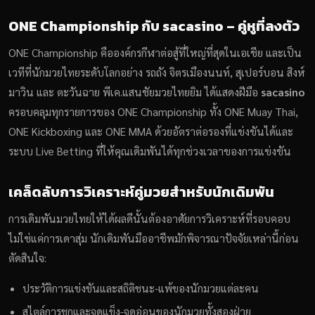
ONE Championship กับ sacasino – คู่หูที่ลงตัว
ONE Championship คือองค์กรกีฬาต่อสู้ที่ใหญ่ที่สุดในเอเชีย และเป็น
เวทีที่นักมวยไทยระดับโลกอย่าง รถถัง จิตรเมืองนนท์, สุเปอร์บอน สิงห์
มาวิน และ ตะวันฉาย พีเค.แสนชัยมวยไทยยิม ได้แสดงฝีมือ
sacasino
ครอบคลุมทุกรายการของ ONE Championship ทั้ง ONE Muay Thai,
ONE Kickboxing และ ONE MMA ด้วยอัตราต่อรองที่แข่งขันได้และ
ระบบ Live Betting ที่ให้คุณเดิมพันได้ทุกช่วงเวลาของการแข่งขัน
เคล็ดลับการวิเคราะห์คู่มวยสำหรับนักเดิมพัน
การเดิมพันมวยไทยให้ได้ผลดีนั้นต้องอาศัยการวิเคราะห์ที่รอบคอบ
ไม่ใช่แค่การเดาสุ่ม นักเดิมพันมืออาชีพมักพิจารณาปัจจัยเหล่านี้ก่อน
ตัดสินใจ:
ประวัติการแข่งขันและสถิติชนะ-แพ้ของนักมวยแต่ละคน
สไตล์การชกและจุดแข็ง-จุดอ่อนของนักมวยทั้งสองฝ่าย