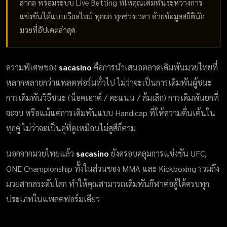
สากล พร้อมระบบ Live Betting ที่ให้คุณเดิมพันระหว่างการ
แข่งขันได้แบบเรียลไทม์ ทุกยก ทุกช่วงเวลา ด้วยข้อมูลสถิตินัก
มวยที่อัปเดตล่าสุด
ความพิเศษของ
sacasino
คือการนำเสนอตลาดเดิมพันมวยไทยที่
หลากหลายกว่าแพลตฟอร์มทั่วไป ไม่ว่าจะเป็นการเดิมพันผู้ชนะ
การเดิมพันวิธีชนะ (น็อคเอาต์ / คะแนน / ล้มเลิก) การเดิมพันยกที่
จะจบ หรือแม้แต่การเดิมพันแบบ Handicap ที่ให้ความตื่นเต้นใน
ทุกคู่ ไม่ว่าจะเป็นคู่ที่ดูเหมือนไม่สูสีก็ตาม
นอกจากมวยไทยแล้ว
sacasino
ยังครอบคลุมการแข่งขัน UFC,
ONE Championship ทั้งในส่วนของ MMA และ Kickboxing รวมถึง
มวยสากลระดับโลก ทำให้คุณสามารถเดิมพันกีฬาต่อสู้ได้ครบทุก
ประเภทในแพลตฟอร์มเดียว