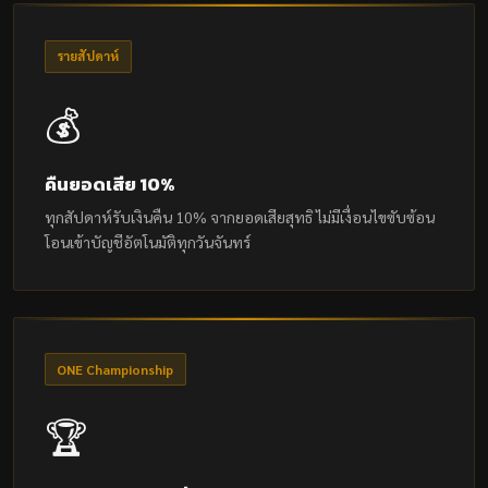
รายสัปดาห์
💰
คืนยอดเสีย 10%
ทุกสัปดาห์รับเงินคืน 10% จากยอดเสียสุทธิ ไม่มีเงื่อนไขซับซ้อน
โอนเข้าบัญชีอัตโนมัติทุกวันจันทร์
ONE Championship
🏆