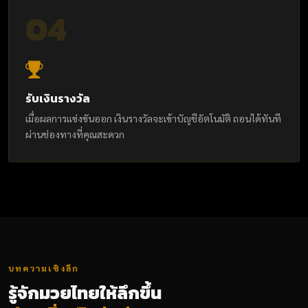
04
รับเงินรางวัล
เมื่อผลการแข่งขันออก เงินรางวัลจะเข้าบัญชีอัตโนมัติ ถอนได้ทันที
ผ่านช่องทางที่คุณสะดวก
บทความเชิงลึก
รู้จักมวยไทยให้ลึกขึ้น