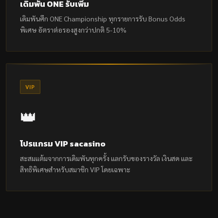
เดิมพัน ONE รับเพิ่ม
เดิมพันศึก ONE Championship ทุกรายการรับ Bonus Odds
พิเศษ อัตราต่อรองสูงกว่าปกติ 5-10%
VIP
👑
โปรแกรม VIP sacasino
สะสมแต้มจากการเดิมพันทุกครั้ง แลกรับของรางวัล เงินสด และ
สิทธิพิเศษสำหรับสมาชิก VIP โดยเฉพาะ