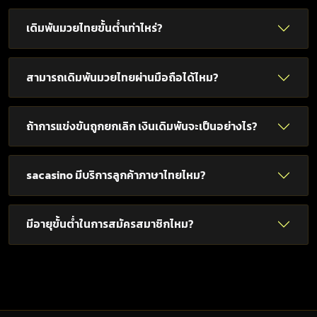
เดิมพันมวยไทยขั้นต่ำเท่าไหร่?
สามารถเดิมพันมวยไทยผ่านมือถือได้ไหม?
ถ้าการแข่งขันถูกยกเลิก เงินเดิมพันจะเป็นอย่างไร?
sacasino มีบริการลูกค้าภาษาไทยไหม?
มีอายุขั้นต่ำในการสมัครสมาชิกไหม?