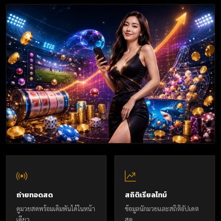
ถ่ายทอดสด
สถิติเรียลไทม์
ดูมวยสดพร้อมเดิมพันได้ในหน้า
ข้อมูลนักมวยและสถิติอัปเดต
เดียว
สด