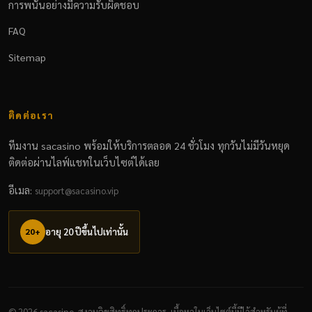
การพนันอย่างมีความรับผิดชอบ
FAQ
Sitemap
ติดต่อเรา
ทีมงาน sacasino พร้อมให้บริการตลอด 24 ชั่วโมง ทุกวันไม่มีวันหยุด
ติดต่อผ่านไลฟ์แชทในเว็บไซต์ได้เลย
อีเมล:
support@sacasino.vip
อายุ 20 ปีขึ้นไปเท่านั้น
20+
© 2026 sacasino. สงวนลิขสิทธิ์ทุกประการ. เนื้อหาในเว็บไซต์นี้มีไว้สำหรับผู้ที่