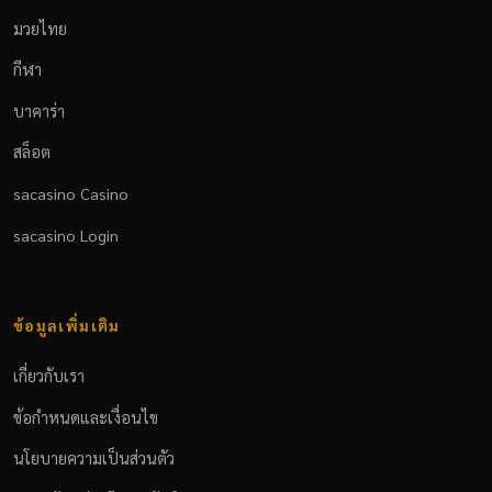
มวยไทย
กีฬา
บาคาร่า
สล็อต
sacasino Casino
sacasino Login
ข้อมูลเพิ่มเติม
เกี่ยวกับเรา
ข้อกำหนดและเงื่อนไข
นโยบายความเป็นส่วนตัว