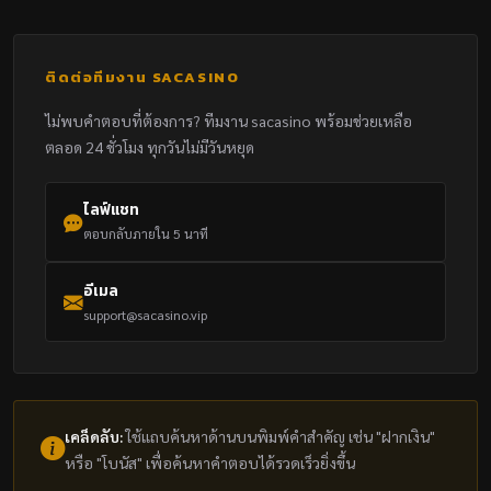
ติดต่อทีมงาน SACASINO
ไม่พบคำตอบที่ต้องการ? ทีมงาน sacasino พร้อมช่วยเหลือ
ตลอด 24 ชั่วโมง ทุกวันไม่มีวันหยุด
ไลฟ์แชท
ตอบกลับภายใน 5 นาที
อีเมล
support@sacasino.vip
เคล็ดลับ:
ใช้แถบค้นหาด้านบนพิมพ์คำสำคัญ เช่น "ฝากเงิน"
หรือ "โบนัส" เพื่อค้นหาคำตอบได้รวดเร็วยิ่งขึ้น