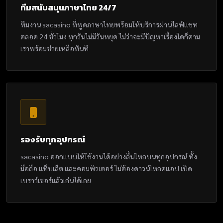
ทีมสนับสนุนภาษาไทย 24/7
ทีมงาน sacasino ที่พูดภาษาไทยพร้อมให้บริการผ่านไลฟ์แชท
ตลอด 24 ชั่วโมง ทุกวันไม่มีวันหยุด ไม่ว่าจะมีปัญหาเรื่องใดก็ตาม
เราพร้อมช่วยเหลือทันที
รองรับทุกอุปกรณ์
sacasino ออกแบบให้ใช้งานได้อย่างลื่นไหลบนทุกอุปกรณ์ ทั้ง
มือถือ แท็บเล็ต และคอมพิวเตอร์ ไม่ต้องดาวน์โหลดแอป เปิด
เบราว์เซอร์แล้วเล่นได้เลย