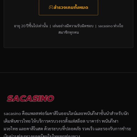
สำรวจเกมทั้งหมด
อายุ 20 ปีขึ้นไปเท่านั้น | เล่นอย่างมีความรับผิดชอบ | sacasino ห่วงใย
สมาชิกทุกคน
sacasino คือแพลตฟอร์มคาสิโนออนไลน์และพนันกีฬาชั้นนำสำหรับนัก
เดิมพันชาวไทย ให้บริการครบวงจรตั้งแต่สล็อต บาคาร่า พนันกีฬา
มวยไทย และคาสิโนสด ด้วยระบบที่ปลอดภัย รวดเร็ว และรองรับการชำระ
เงินผ่านช่องทางยอดนิยมในไทยทุกช่องทาง