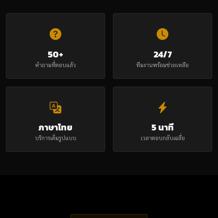
50+
24/7
คำถามที่ตอบแล้ว
ทีมงานพร้อมช่วยเหลือ
ภาษาไทย
5 นาที
บริการเต็มรูปแบบ
เวลาตอบกลับเฉลี่ย