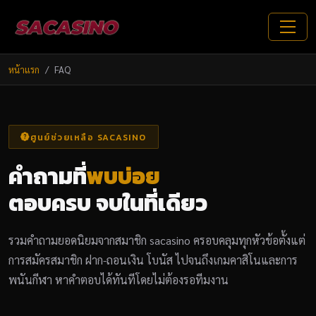
หน้าแรก
FAQ
ศูนย์ช่วยเหลือ SACASINO
คำถามที่
พบบ่อย
ตอบครบ จบในที่เดียว
รวมคำถามยอดนิยมจากสมาชิก sacasino ครอบคลุมทุกหัวข้อตั้งแต่
การสมัครสมาชิก ฝาก-ถอนเงิน โบนัส ไปจนถึงเกมคาสิโนและการ
พนันกีฬา หาคำตอบได้ทันทีโดยไม่ต้องรอทีมงาน