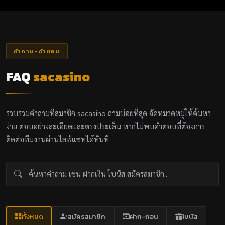
คำถาม-คำตอบ
FAQ
sacasino
รวบรวมคำถามที่สมาชิก sacasino ถามบ่อยที่สุด จัดหมวดหมู่ให้ค้นหา
ง่าย ตอบอย่างละเอียดและตรงประเด็น หากไม่พบคำตอบที่ต้องการ
ติดต่อทีมงานผ่านไลฟ์แชทได้ทันที
ทั้งหมด
สมัครสมาชิก
ฝาก-ถอน
โบนัส