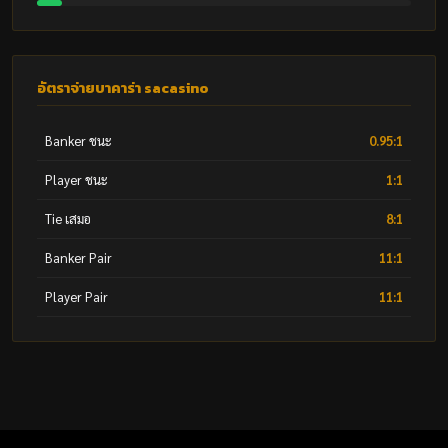
อัตราจ่ายบาคาร่า sacasino
Banker ชนะ
0.95:1
Player ชนะ
1:1
Tie เสมอ
8:1
Banker Pair
11:1
Player Pair
11:1