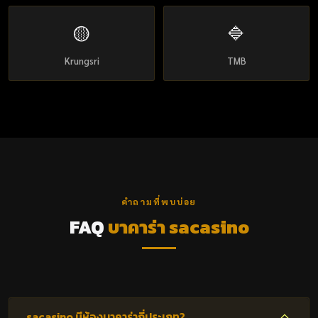
🟡
🔷
Krungsri
TMB
คำถามที่พบบ่อย
FAQ
บาคาร่า sacasino
sacasino มีห้องบาคาร่ากี่ประเภท?