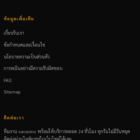
ข้อมูลเพิ่มเติม
เกี่ยวกับเรา
ข้อกำหนดและเงื่อนไข
นโยบายความเป็นส่วนตัว
การพนันอย่างมีความรับผิดชอบ
FAQ
Sitemap
ติดต่อเรา
ทีมงาน sacasino พร้อมให้บริการตลอด 24 ชั่วโมง ทุกวันไม่มีวันหยุด
ติดต่อผ่านไลฟ์แชทในเว็บไซต์ได้เลย