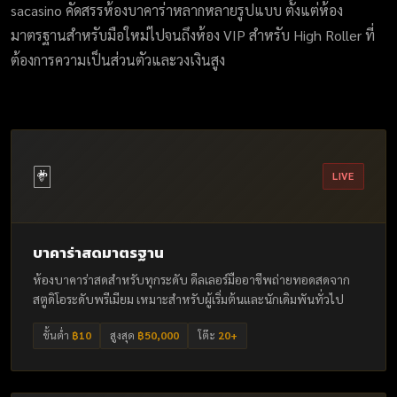
sacasino คัดสรรห้องบาคาร่าหลากหลายรูปแบบ ตั้งแต่ห้อง
มาตรฐานสำหรับมือใหม่ไปจนถึงห้อง VIP สำหรับ High Roller ที่
ต้องการความเป็นส่วนตัวและวงเงินสูง
🃏
LIVE
บาคาร่าสดมาตรฐาน
ห้องบาคาร่าสดสำหรับทุกระดับ ดีลเลอร์มืออาชีพถ่ายทอดสดจาก
สตูดิโอระดับพรีเมียม เหมาะสำหรับผู้เริ่มต้นและนักเดิมพันทั่วไป
ขั้นต่ำ
฿10
สูงสุด
฿50,000
โต๊ะ
20+