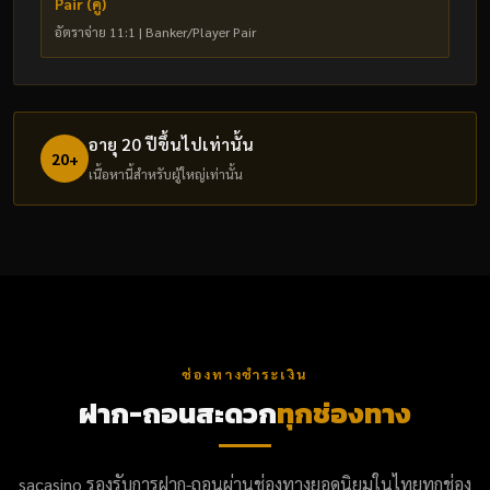
Pair (คู่)
อัตราจ่าย 11:1 | Banker/Player Pair
อายุ 20 ปีขึ้นไปเท่านั้น
20+
เนื้อหานี้สำหรับผู้ใหญ่เท่านั้น
ช่องทางชำระเงิน
ฝาก-ถอนสะดวก
ทุกช่องทาง
sacasino รองรับการฝาก-ถอนผ่านช่องทางยอดนิยมในไทยทุกช่อง