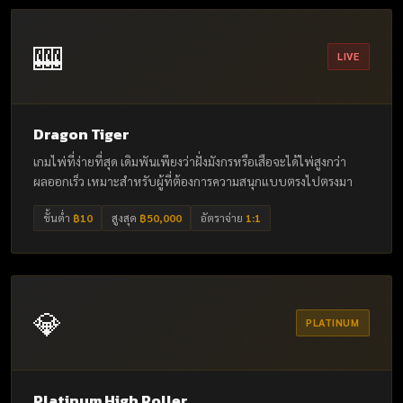
🎰
LIVE
Dragon Tiger
เกมไพ่ที่ง่ายที่สุด เดิมพันเพียงว่าฝั่งมังกรหรือเสือจะได้ไพ่สูงกว่า
ผลออกเร็ว เหมาะสำหรับผู้ที่ต้องการความสนุกแบบตรงไปตรงมา
ขั้นต่ำ
฿10
สูงสุด
฿50,000
อัตราจ่าย
1:1
💎
PLATINUM
Platinum High Roller