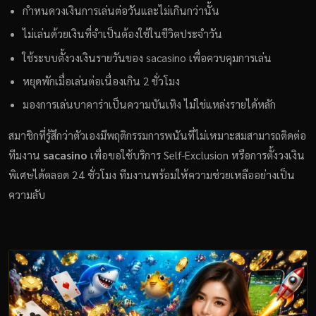
กำหนดวงเงินการเล่นต่อวันและไม่เกินกว่านั้น
ไม่เล่นด้วยเงินที่จำเป็นต้องใช้ในชีวิตประจำวัน
ใช้ระบบตั้งวงเงินรายวันของ sacasino เพื่อควบคุมการเล่น
หยุดพักเมื่อเล่นต่อเนื่องเกิน 2 ชั่วโมง
มองการเล่นบาคาร่าเป็นความบันเทิง ไม่ใช่แหล่งรายได้หลัก
สมาชิกที่รู้สึกว่าตัวเองมีพฤติกรรมการพนันที่ไม่เหมาะสมสามารถติดต่อ
ทีมงาน
sacasino
เพื่อขอใช้บริการ Self-Exclusion หรือการตั้งวงเงิน
พิเศษได้ตลอด 24 ชั่วโมง ทีมงานพร้อมให้ความช่วยเหลืออย่างเป็น
ความลับ