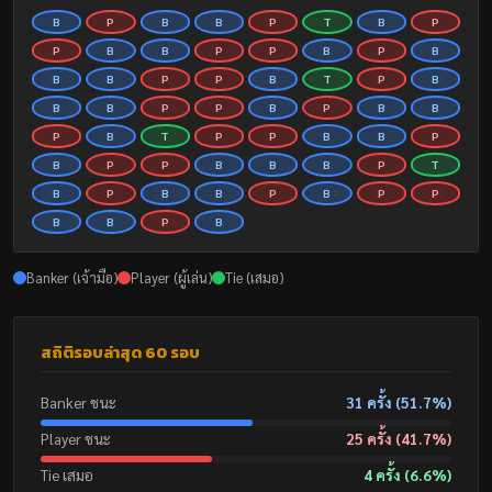
B
P
B
B
P
T
B
P
P
B
B
P
P
B
P
B
B
B
P
P
B
T
P
B
B
B
P
P
B
P
B
B
P
B
T
P
P
B
B
P
B
P
P
B
B
B
P
T
B
P
B
B
P
B
P
P
B
B
P
B
Banker (เจ้ามือ)
Player (ผู้เล่น)
Tie (เสมอ)
สถิติรอบล่าสุด 60 รอบ
Banker ชนะ
31 ครั้ง (51.7%)
Player ชนะ
25 ครั้ง (41.7%)
Tie เสมอ
4 ครั้ง (6.6%)