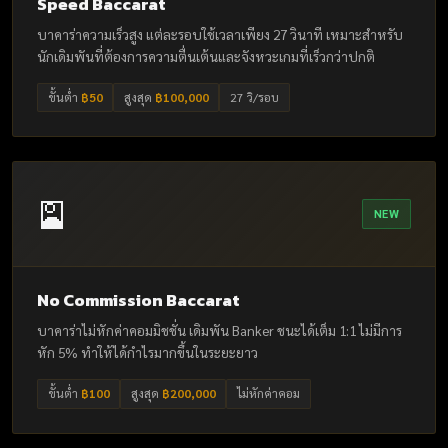
Speed Baccarat
บาคาร่าความเร็วสูง แต่ละรอบใช้เวลาเพียง 27 วินาที เหมาะสำหรับ
นักเดิมพันที่ต้องการความตื่นเต้นและจังหวะเกมที่เร็วกว่าปกติ
ขั้นต่ำ
฿50
สูงสุด
฿100,000
27 วิ/รอบ
🎴
NEW
No Commission Baccarat
บาคาร่าไม่หักค่าคอมมิชชั่น เดิมพัน Banker ชนะได้เต็ม 1:1 ไม่มีการ
หัก 5% ทำให้ได้กำไรมากขึ้นในระยะยาว
ขั้นต่ำ
฿100
สูงสุด
฿200,000
ไม่หักค่าคอม