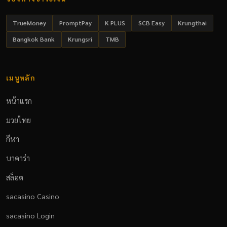
TrueMoney
PromptPay
K PLUS
SCB Easy
Krungthai
Bangkok Bank
Krungsri
TMB
เมนูหลัก
หน้าแรก
มวยไทย
กีฬา
บาคาร่า
สล็อต
sacasino Casino
sacasino Login