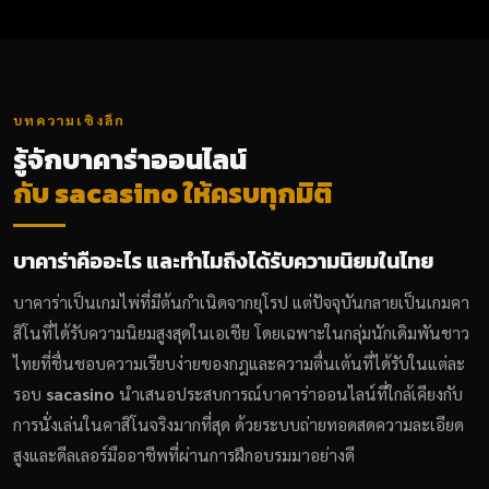
บทความเชิงลึก
รู้จักบาคาร่าออนไลน์
กับ sacasino ให้ครบทุกมิติ
บาคาร่าคืออะไร และทำไมถึงได้รับความนิยมในไทย
บาคาร่าเป็นเกมไพ่ที่มีต้นกำเนิดจากยุโรป แต่ปัจจุบันกลายเป็นเกมคา
สิโนที่ได้รับความนิยมสูงสุดในเอเชีย โดยเฉพาะในกลุ่มนักเดิมพันชาว
ไทยที่ชื่นชอบความเรียบง่ายของกฎและความตื่นเต้นที่ได้รับในแต่ละ
รอบ
sacasino
นำเสนอประสบการณ์บาคาร่าออนไลน์ที่ใกล้เคียงกับ
การนั่งเล่นในคาสิโนจริงมากที่สุด ด้วยระบบถ่ายทอดสดความละเอียด
สูงและดีลเลอร์มืออาชีพที่ผ่านการฝึกอบรมมาอย่างดี