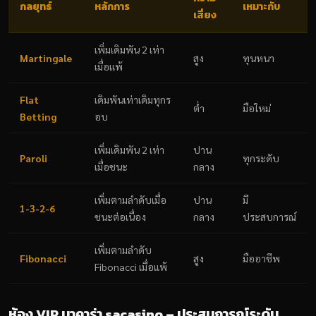
กลยุทธ์
หลักการ
เหมาะกับ
เสี่ยง
เพิ่มเดิมพัน 2 เท่า
Martingale
สูง
ทุนหนา
เมื่อแพ้
Flat
เดิมพันเท่าเดิมทุกร
ต่ำ
มือใหม่
Betting
อบ
เพิ่มเดิมพัน 2 เท่า
ปาน
Paroli
ทุกระดับ
เมื่อชนะ
กลาง
เพิ่มตามลำดับเมื่อ
ปาน
มี
1-3-2-6
ชนะต่อเนื่อง
กลาง
ประสบการณ์
เพิ่มตามลำดับ
Fibonacci
สูง
มืออาชีพ
Fibonacci เมื่อแพ้
ห้อง VIP บาคาร่า sacasino – ประสบการณ์ระดับ