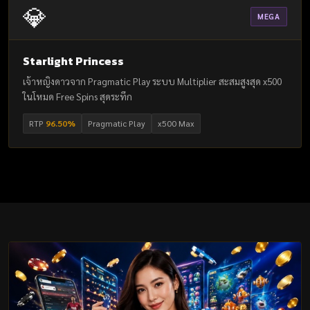
💎
MEGA
Starlight Princess
เจ้าหญิงดาวจาก Pragmatic Play ระบบ Multiplier สะสมสูงสุด x500
ในโหมด Free Spins สุดระทึก
RTP
96.50%
Pragmatic Play
x500 Max