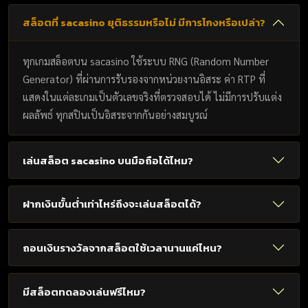
สล็อตที่ sacasino ยุติธรรมหรือไม่ มีการโกงหรือเปล่า?
ทุกเกมสล็อตบน sacasino ใช้ระบบ RNG (Random Number
Generator) ที่ผ่านการรับรองจากหน่วยงานอิสระ ค่า RTP ที่
แสดงในแต่ละเกมเป็นตัวเลขจริงที่ตรวจสอบได้ ไม่มีการปรับแต่ง
ผลลัพธ์ ทุกสปินเป็นอิสระจากกันอย่างสมบูรณ์
เล่นสล็อต sacasino บนมือถือได้ไหม?
ฝากเงินขั้นต่ำเท่าไหร่ถึงจะเล่นสล็อตได้?
ถอนเงินรางวัลจากสล็อตใช้เวลานานแค่ไหน?
มีสล็อตทดลองเล่นฟรีไหม?