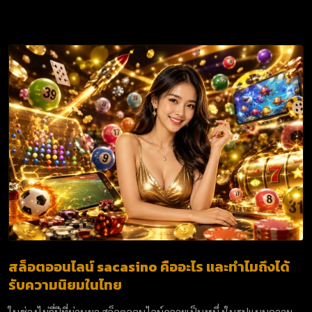
สล็อตออนไลน์ sacasino คืออะไร และทำไมถึงได้
รับความนิยมในไทย
ในช่วงไม่กี่ปีที่ผ่านมา สล็อตออนไลน์กลายเป็นหนึ่งในรูปแบบความ