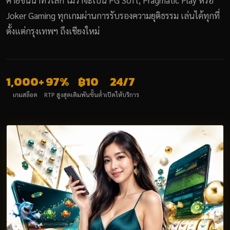
ค่ายชั้นนำทั่วโลก ไม่ว่าจะเป็น PG Soft, Pragmatic Play หรือ
Joker Gaming ทุกเกมผ่านการรับรองความยุติธรรม เล่นได้ทุกที่
ตั้งแต่กรุงเทพฯ ถึงเชียงใหม่
1,000+
97%
฿10
24/7
เกมสล็อต
RTP สูงสุด
เดิมพันขั้นต่ำ
เปิดให้บริการ