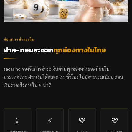
ช่องทางชำระเงิน
ฝาก-ถอนสะดวก
ทุกช่องทางในไทย
sacasino รองรับการชำระเงินผ่านทุกช่องทางยอดนิยมใน
ประเทศไทย ฝากเงินได้ตลอด 24 ชั่วโมง ไม่มีค่าธรรมเนียม ถอน
เงินรวดเร็วภายใน 5 นาที
📱
⚡
💚
💜
TrueMoney
PromptPay
K PLUS
SCB Easy