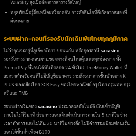
Volatility สูงเมื่อต้องการล่ารางวัลใหญ่
หยุดพักเมื่อรู้สึกเหนื่อยหรือกดดัน การตัดสินใจที่ดีเกิดจากสมองที่
ผ่อนคลาย
ระบบฝาก-ถอนที่รองรับนักเดิมพันไทยทุกภูมิภาค
ไม่ว่าคุณจะอยู่ที่ภูเก็ต พัทยา ขอนแก่น หรืออุดรธานี
sacasino
รองรับการฝาก-ถอนผ่านช่องทางที่คนไทยคุ้นเคยทุกช่องทาง ทั้ง
PromptPay ที่โอนได้ทันทีตลอด 24 ชั่วโมง TrueMoney Wallet ที่
สะดวกสำหรับคนที่ไม่มีบัญชีธนาคาร รวมถึงธนาคารชั้นนำอย่าง K
PLUS ของกสิกรไทย SCB Easy ของไทยพาณิชย์ กรุงไทย กรุงเทพ กรุง
ศรี และ TMB
ระบบฝากเงินของ
sacasino
ประมวลผลอัตโนมัติ เงินเข้าบัญชี
ภายในไม่กี่วินาที ส่วนการถอนเงินดำเนินการภายใน 5 นาทีในช่วง
เวลาทำการ และไม่เกิน 30 นาทีในช่วงดึก ไม่มีค่าธรรมเนียมซ่อนเร้น
ถอนได้ขั้นต่ำเพียง ฿100