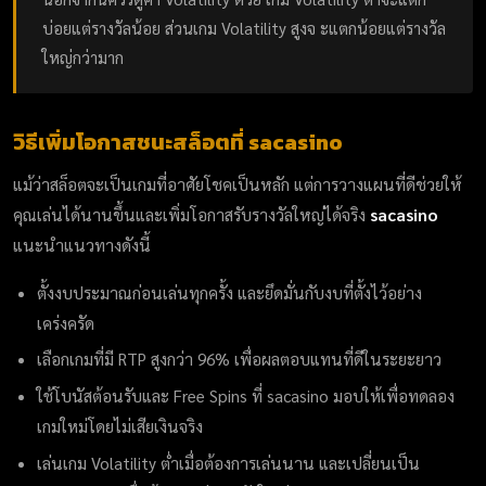
บ่อยแต่รางวัลน้อย ส่วนเกม Volatility สูงจ ะแตกน้อยแต่รางวัล
ใหญ่กว่ามาก
วิธีเพิ่มโอกาสชนะสล็อตที่ sacasino
แม้ว่าสล็อตจะเป็นเกมที่อาศัยโชคเป็นหลัก แต่การวางแผนที่ดีช่วยให้
คุณเล่นได้นานขึ้นและเพิ่มโอกาสรับรางวัลใหญ่ได้จริง
sacasino
แนะนำแนวทางดังนี้
ตั้งงบประมาณก่อนเล่นทุกครั้ง และยึดมั่นกับงบที่ตั้งไว้อย่าง
เคร่งครัด
เลือกเกมที่มี RTP สูงกว่า 96% เพื่อผลตอบแทนที่ดีในระยะยาว
ใช้โบนัสต้อนรับและ Free Spins ที่ sacasino มอบให้เพื่อทดลอง
เกมใหม่โดยไม่เสียเงินจริง
เล่นเกม Volatility ต่ำเมื่อต้องการเล่นนาน และเปลี่ยนเป็น