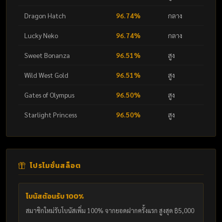
Dragon Hatch
96.74%
กลาง
Lucky Neko
96.74%
กลาง
Sweet Bonanza
96.51%
สูง
Wild West Gold
96.51%
สูง
Gates of Olympus
96.50%
สูง
Starlight Princess
96.50%
สูง
โปรโมชั่นสล็อต
โบนัสต้อนรับ 100%
สมาชิกใหม่รับโบนัสเพิ่ม 100% จากยอดฝากครั้งแรก สูงสุด ฿5,000