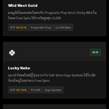
Wild West Gold
ผจญภัยในแดนตะวันตกกับ Pragmatic Play ระบบ Sticky Wild ใน
โหมด Free Spins ให้รางวัลสูงสุด x2,000
RTP
96.51%
Pragmatic Play
x2,000 Max
🍀
NEW
Lucky Neko
แมวนำโชคสไตล์ญี่ปุ่นจาก PG Soft ระบบ Giga Symbols ให้โบนัส
ก้อนใหญ่ในทุกรอบ Free Spins
RTP
96.74%
PG Soft
Giga Symbol