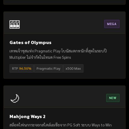
🎰
MEGA
Gates of Olympus
เทพเจ้าซุสแห่ง Pragmatic Play โบนัสแตกหนักที่สุดในรอบปี
Multiplier ไม่จำกัดในโหมด Free Spins
RTP
96.50%
Pragmatic Play
x500 Max
🌙
NEW
Mahjong Ways 2
สล็อตไพ่นกกระจอกสไตล์เอเชียจาก PG Soft ระบบ Ways to Win