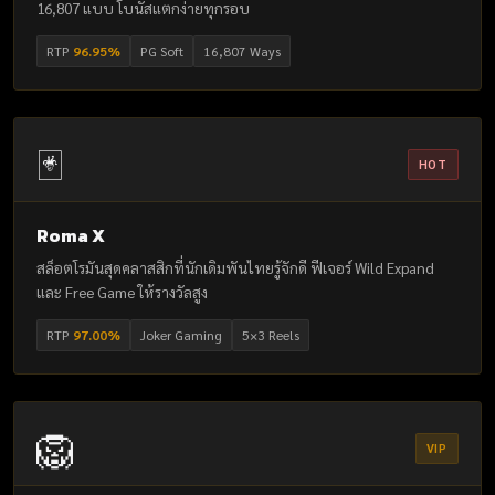
16,807 แบบ โบนัสแตกง่ายทุกรอบ
RTP
96.95%
PG Soft
16,807 Ways
🃏
HOT
Roma X
สล็อตโรมันสุดคลาสสิกที่นักเดิมพันไทยรู้จักดี ฟีเจอร์ Wild Expand
และ Free Game ให้รางวัลสูง
RTP
97.00%
Joker Gaming
5×3 Reels
🦁
VIP