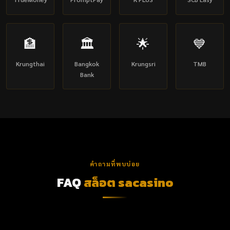
🏦
🏛️
🌟
💙
Krungthai
Bangkok
Krungsri
TMB
Bank
คำถามที่พบบ่อย
FAQ
สล็อต sacasino