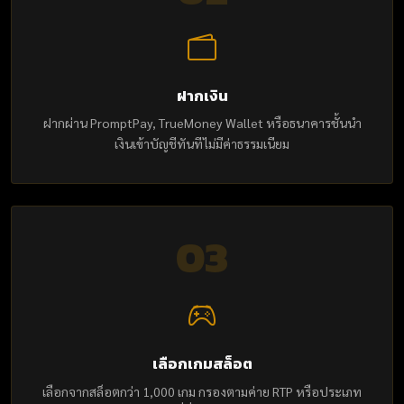
ฝากเงิน
ฝากผ่าน PromptPay, TrueMoney Wallet หรือธนาคารชั้นนำ
เงินเข้าบัญชีทันทีไม่มีค่าธรรมเนียม
03
เลือกเกมสล็อต
เลือกจากสล็อตกว่า 1,000 เกม กรองตามค่าย RTP หรือประเภท