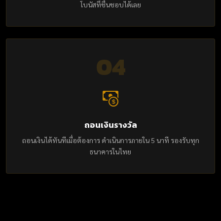
โบนัสที่ชื่นชอบได้เลย
04
ถอนเงินรางวัล
ถอนเงินได้ทันทีเมื่อต้องการ ดำเนินการภายใน 5 นาที รองรับทุก
ธนาคารในไทย